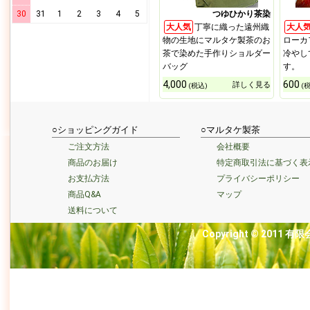
30
31
1
2
3
4
5
つゆひかり茶染
大人気
丁寧に織った遠州織
大人
物の生地にマルタケ製茶のお
ローカ
茶で染めた手作りショルダー
冷やし
バッグ
す。
4,000
600
詳しく見る
(税込)
(税
○ショッピングガイド
○マルタケ製茶
ご注文方法
会社概要
商品のお届け
特定商取引法に基づく表
お支払方法
プライバシーポリシー
商品Q&A
マップ
送料について
Copyright © 2011 有