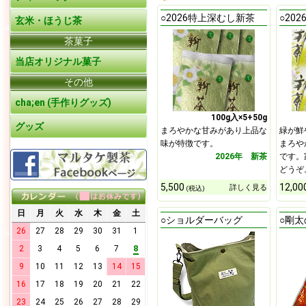
○2026特上深むし新茶
○20
玄米・ほうじ茶
茶菓子
当店オリジナル菓子
その他
cha;en (手作りグッズ)
100g入×5+50g
グッズ
まろやかな甘みがあり上品な
緑が鮮
味が特徴です。
まろや
2026年 新茶
です。
どうぞ
5,500
12,00
詳しく見る
(税込)
日
月
火
水
木
金
土
○ショルダーバッグ
○剛
26
27
28
29
30
31
1
8
2
3
4
5
6
7
9
10
11
12
13
14
15
16
17
18
19
20
21
22
23
24
25
26
27
28
29